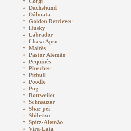
Corgi
Dachshund
Dálmata
Golden Retriever
Husky
Labrador
Lhasa Apso
Maltês
Pastor Alemão
Pequinês
Pinscher
Pitbull
Poodle
Pug
Rottweiler
Schnauzer
Shar-pei
Shih-tzu
Spitz-Alemão
Vira-Lata