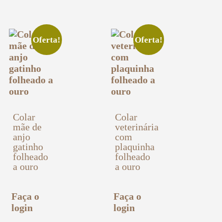
Oferta!
Oferta!
Colar
Colar
mãe de
veterinária
anjo
com
gatinho
plaquinha
folheado
folheado
a ouro
a ouro
Faça o
Faça o
login
login