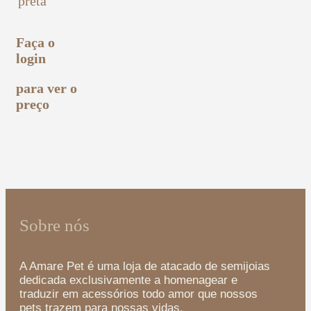
preta
Faça o
login
para ver o
preço
Sobre nós
A Amare Pet é uma loja de atacado de semijoias
dedicada exclusivamente a homenagear e
traduzir em acessórios todo amor que nossos
pets trazem para nossas vidas.