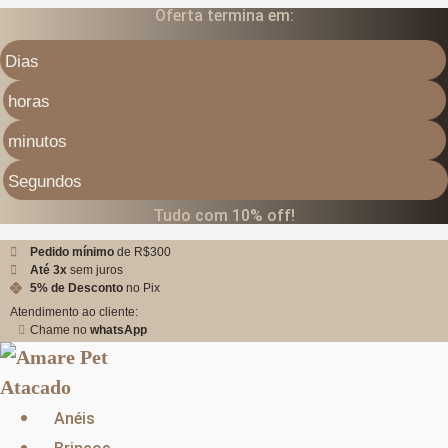
Oferta termina em:
Ir
para
Dias
o
horas
conteúdo
minutos
Segundos
Tudo com 10% off!
Pedido mínimo
de R$300
Até 3x
sem juros
5% de Desconto
no Pix
Atendimento ao cliente:
Chame no
whatsApp
Anéis