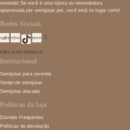
revenda! Se você é uma lojista ou revendedora
apaixonada por semijoias pet, você está no lugar certo!
Redes Sociais
tagram
Facebook
Pinterest
CNPJ: 41.562.787/0001-62
Institucional
Semijoias para revenda
Varejo de semijoias
Semijoias atacado
Políticas da loja
Dúvidas Frequentes
Políticas de devolução