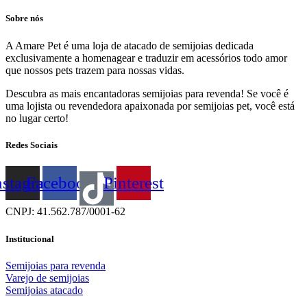
Sobre nós
A Amare Pet é uma loja de atacado de semijoias dedicada
exclusivamente a homenagear e traduzir em acessórios todo amor
que nossos pets trazem para nossas vidas.
Descubra as mais encantadoras semijoias para revenda! Se você é
uma lojista ou revendedora apaixonada por semijoias pet, você está
no lugar certo!
Redes Sociais
nstagram
Facebook
Pinterest
CNPJ: 41.562.787/0001-62
Institucional
Semijoias para revenda
Varejo de semijoias
Semijoias atacado