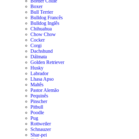
Border Collie
Boxer
Bull Terrier
Bulldog Francês
Bulldog Inglês
Chihuahua
Chow Chow
Cocker
Corgi
Dachshund
Dálmata
Golden Retriever
Husky
Labrador
Lhasa Apso
Maltês
Pastor Alemão
Pequinês
Pinscher
Pitbull
Poodle
Pug
Rottweiler
Schnauzer
Shar-pei