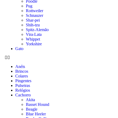
Poodle
Pug
Rottweiler
Schnauzer
Shar-pei
Shih-tzu
Spitz-Alemão
Vira-Lata
Whippet
Yorkshire
Gato
Anéis
Brincos
Colares
Pingentes
Pulseiras
Relógios
Cachorro
Akita
Basset Hound
Beagle
Blue Heeler