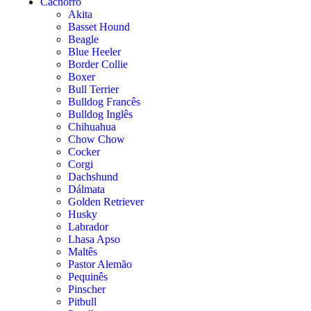
Cachorro
Akita
Basset Hound
Beagle
Blue Heeler
Border Collie
Boxer
Bull Terrier
Bulldog Francês
Bulldog Inglês
Chihuahua
Chow Chow
Cocker
Corgi
Dachshund
Dálmata
Golden Retriever
Husky
Labrador
Lhasa Apso
Maltês
Pastor Alemão
Pequinês
Pinscher
Pitbull