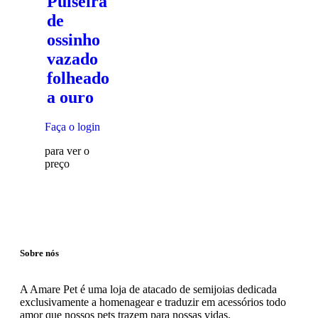
Pulseira
de
ossinho
vazado
folheado
a ouro
Faça o login
para ver o
preço
Sobre nós
A Amare Pet é uma loja de atacado de semijoias dedicada
exclusivamente a homenagear e traduzir em acessórios todo
amor que nossos pets trazem para nossas vidas.