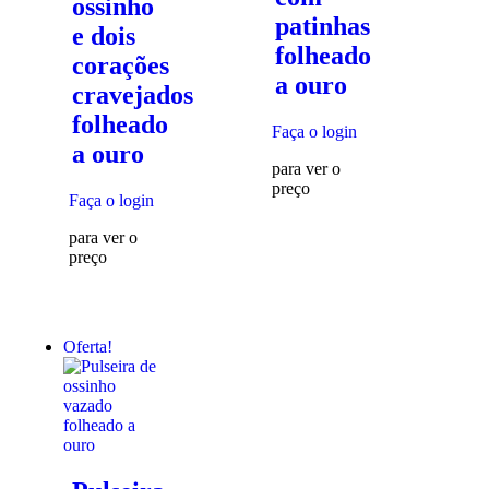
ossinho
patinhas
e dois
folheado
corações
a ouro
cravejados
folheado
Faça o login
a ouro
para ver o
preço
Faça o login
para ver o
preço
Oferta!