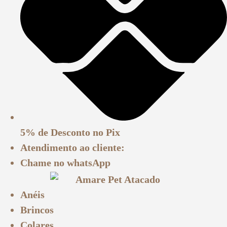
5% de Desconto
no Pix
Atendimento ao cliente:
Chame no
whatsApp
Anéis
Brincos
Colares