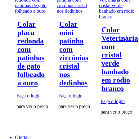
Colar
Colar
Colar
placa
mini
Veterinária
redonda
patinha
com
com
com
cristal
patinhas
zircônias
verde
de gato
cristal
banhado
folheado
nos
em ródio
a ouro
dedinhos
branco
Faça o login
Faça o login
Faça o login
para ver o preço
para ver o preço
para ver o preço
Oferta!