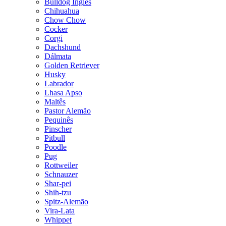
Bulldog Inglês
Chihuahua
Chow Chow
Cocker
Corgi
Dachshund
Dálmata
Golden Retriever
Husky
Labrador
Lhasa Apso
Maltês
Pastor Alemão
Pequinês
Pinscher
Pitbull
Poodle
Pug
Rottweiler
Schnauzer
Shar-pei
Shih-tzu
Spitz-Alemão
Vira-Lata
Whippet