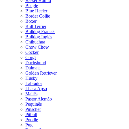
Basset Hound
Beagle
Blue Heeler
Border Collie
Boxer
Bull Terrier
Bulldog Francês
Bulldog Inglês
Chihuahua
Chow Chow
Cocker
Corgi
Dachshund
Dálmata
Golden Retriever
Husky
Labrador
Lhasa Apso
Maltês
Pastor Alemão
Pequinês
Pinscher
Pitbull
Poodle
Pug