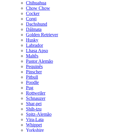
Chihuahua
Chow Chow
Cocker
Corgi
Dachshund
Dálmata
Golden Retriever
Husky
Labrador
Lhasa Apso
Maltês
Pastor Alemão
Pequinês
Pinscher
Pitbull
Poodle
Pug
Rottweiler
Schnauzer
Shar-pei
Shih-tzu
Spitz-Alemão
Vira-Lata
Whippet
Yorkshire