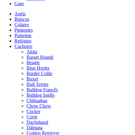
Gato
Anéis
Brincos
Colares
Pingentes
Pulseiras
Relógios
Cachorro
Akita
Basset Hound
Beagle
Blue Heeler
Border Collie
Boxer
Bull Terrier
Bulldog Francês
Bulldog Inglês
Chihuahua
Chow Chow
Cocker
Corgi
Dachshund
Dálmata
Golden Retriever