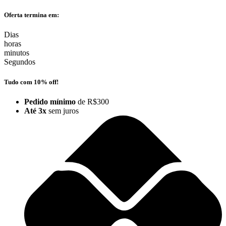
Ir
Oferta termina em:
para
o
Dias
conteúdo
horas
minutos
Segundos
Tudo com 10% off!
Pedido mínimo
de R$300
Até 3x
sem juros