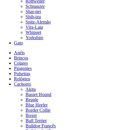
Rottweiler
Schnauzer
Shar-pei
Shih-tzu
Spitz-Alemão
Vira-Lata
Whippet
Yorkshire
Gato
Anéis
Brincos
Colares
Pingentes
Pulseiras
Relógios
Cachorro
Akita
Basset Hound
Beagle
Blue Heeler
Border Collie
Boxer
Bull Terrier
Bulldog Francês