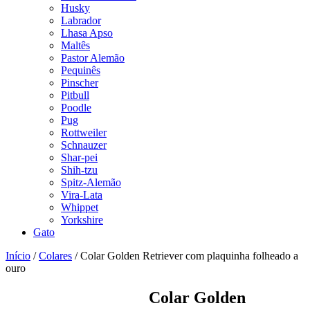
Husky
Labrador
Lhasa Apso
Maltês
Pastor Alemão
Pequinês
Pinscher
Pitbull
Poodle
Pug
Rottweiler
Schnauzer
Shar-pei
Shih-tzu
Spitz-Alemão
Vira-Lata
Whippet
Yorkshire
Gato
Início
/
Colares
/ Colar Golden Retriever com plaquinha folheado a
ouro
Colar Golden