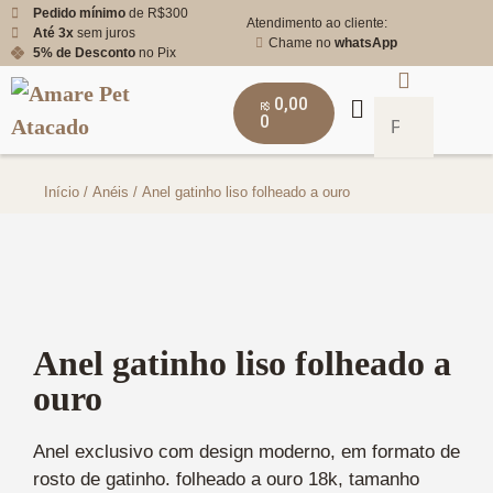
Pedido mínimo
de R$300
Atendimento ao cliente:
Até 3x
sem juros
Chame no
whatsApp
5% de Desconto
no Pix
0,00
R$
0
Início
/
Anéis
/ Anel gatinho liso folheado a ouro
Anel gatinho liso folheado a
ouro
Anel exclusivo com design moderno, em formato de
rosto de gatinho. folheado a ouro 18k, tamanho